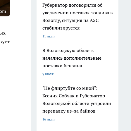
Губернатор договорился об
com
увеличении поставок топлива в
Вологду, ситуация на АЗС
стабилизируется
ых
11 июля
вует
В Вологодскую область
начались дополнительные
поставки бензина
9 июля
"Не флиртуйте со мной":
Ксения Собчак и Губернатор
Вологодской области устроили
перепалку из-за байков
16 июля