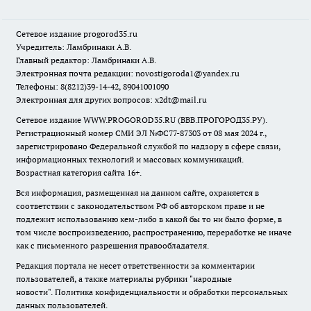
Сетевое издание
progorod35.r
u
Учредитель: Ламбринаки А.В.
Главный редактор: Ламбринаки А.В.
Электронная почта редакции:
novostigoroda1@yandex.ru
Телефоны: 8(8212)39-14-42, 89041001090
Электронная для других вопросов: x2dt@mail.ru
Сетевое издание WWW.PROGOROD35.RU (ВВВ.ПРОГОРОД35.РУ).
Регистрационный номер СМИ ЭЛ №ФС77-87303 от 08 мая 2024 г.,
зарегистрировано Федеральной службой по надзору в сфере связи,
информационных технологий и массовых коммуникаций.
Возрастная категория сайта 16+.
Вся информация, размещенная на данном сайте, охраняется в
соответствии с законодательством РФ об авторском праве и не
подлежит использованию кем-либо в какой бы то ни было форме, в
том числе воспроизведению, распространению, переработке не иначе
как с письменного разрешения правообладателя.
Редакция портала не несет ответственности за комментарии
пользователей, а также материалы рубрики "народные
новости".
Политика конфиденциальности и обработки персональных
данных пользователей
.