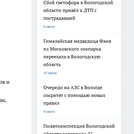
Сбой светофора в Вологодской
области привёл к ДТП с
пострадавшей
9 июля
Гималайская медведица Фаня
из Московского зоопарка
переехала в Вологодскую
область
10 июля
ов и
Очереди на АЗС в Вологде
сократят с помощью новых
ды,
правил
9 июля
Госавтоинспекция Вологодской
области задержала 27