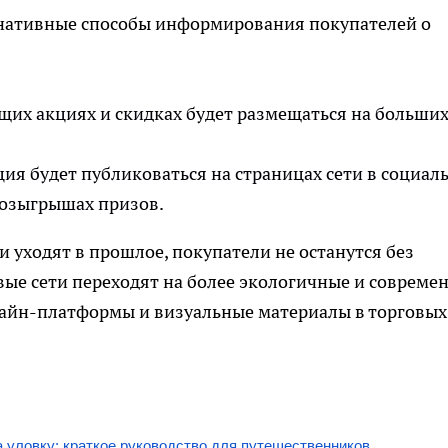
рнативные способы информирования покупателей о
их акциях и скидках будет размещаться на больши
я будет публиковаться на страницах сети в социал
 розыгрышах призов.
 уходят в прошлое, покупатели не останутся без
вые сети переходят на более экологичные и совреме
айн-платформы и визуальные материалы в торговых
а уловку: краткое руководство для путешественников