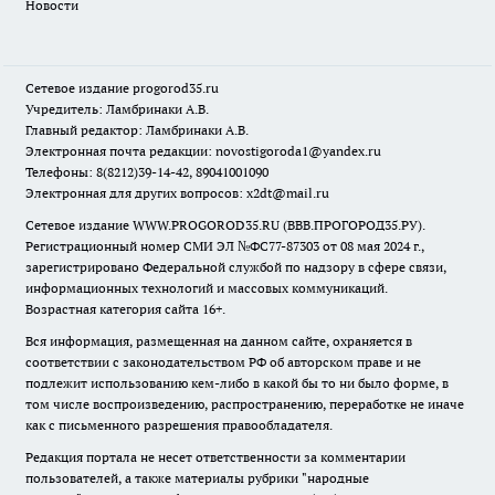
Новости
Сетевое издание
progorod35.r
u
Учредитель: Ламбринаки А.В.
Главный редактор: Ламбринаки А.В.
Электронная почта редакции:
novostigoroda1@yandex.ru
Телефоны: 8(8212)39-14-42, 89041001090
Электронная для других вопросов: x2dt@mail.ru
Сетевое издание WWW.PROGOROD35.RU (ВВВ.ПРОГОРОД35.РУ).
Регистрационный номер СМИ ЭЛ №ФС77-87303 от 08 мая 2024 г.,
зарегистрировано Федеральной службой по надзору в сфере связи,
информационных технологий и массовых коммуникаций.
Возрастная категория сайта 16+.
Вся информация, размещенная на данном сайте, охраняется в
соответствии с законодательством РФ об авторском праве и не
подлежит использованию кем-либо в какой бы то ни было форме, в
том числе воспроизведению, распространению, переработке не иначе
как с письменного разрешения правообладателя.
Редакция портала не несет ответственности за комментарии
пользователей, а также материалы рубрики "народные