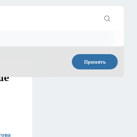
Принять
ше
това