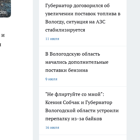
Губернатор договорился об
com
увеличении поставок топлива в
Вологду, ситуация на АЗС
стабилизируется
 и
11 июля
и
В Вологодскую область
начались дополнительные
поставки бензина
9 июля
"Не флиртуйте со мной":
Ксения Собчак и Губернатор
Вологодской области устроили
перепалку из-за байков
16 июля