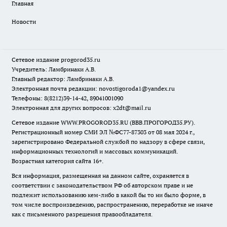
Главная
Новости
Сетевое издание
progorod35.r
u
Учредитель: Ламбринаки А.В.
Главный редактор: Ламбринаки А.В.
Электронная почта редакции:
novostigoroda1@yandex.ru
Телефоны: 8(8212)39-14-42, 89041001090
Электронная для других вопросов: x2dt@mail.ru
Сетевое издание WWW.PROGOROD35.RU (ВВВ.ПРОГОРОД35.РУ).
Регистрационный номер СМИ ЭЛ №ФС77-87303 от 08 мая 2024 г.,
зарегистрировано Федеральной службой по надзору в сфере связи,
информационных технологий и массовых коммуникаций.
Возрастная категория сайта 16+.
Вся информация, размещенная на данном сайте, охраняется в
соответствии с законодательством РФ об авторском праве и не
подлежит использованию кем-либо в какой бы то ни было форме, в
том числе воспроизведению, распространению, переработке не иначе
как с письменного разрешения правообладателя.