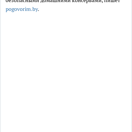
безопасными домашними консервами, пишет
pogovorim.by
.