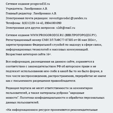
Сетевое издание
progorod35.r
u
Учредитель: Ламбринаки А.В.
Главный редактор: Ламбринаки А.В.
Электронная почта редакции:
novostigoroda1@yandex.ru
Телефоны: 8(8212)39-14-42, 89041001090
Электронная для других вопросов: x2dt@mail.ru
Сетевое издание WWW.PROGOROD35.RU (ВВВ.ПРОГОРОД35.РУ).
Регистрационный номер СМИ ЭЛ №ФС77-87303 от 08 мая 2024 г.,
зарегистрировано Федеральной службой по надзору в сфере связи,
информационных технологий и массовых коммуникаций.
Возрастная категория сайта 16+.
Вся информация, размещенная на данном сайте, охраняется в
соответствии с законодательством РФ об авторском праве и не
подлежит использованию кем-либо в какой бы то ни было форме, в
том числе воспроизведению, распространению, переработке не иначе
как с письменного разрешения правообладателя.
Редакция портала не несет ответственности за комментарии
пользователей, а также материалы рубрики "народные
новости".
Политика конфиденциальности и обработки персональных
данных пользователей
.
«На информационном ресурсе применяются рекомендательные