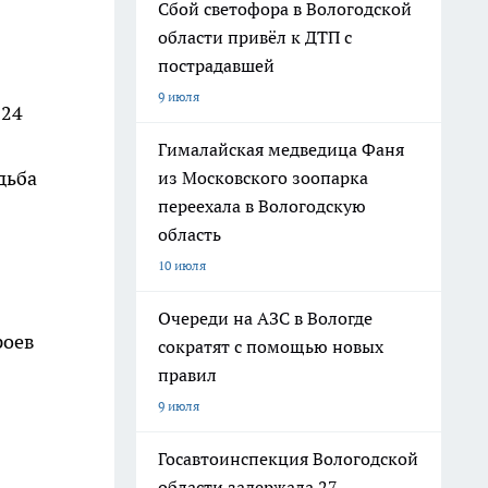
Сбой светофора в Вологодской
области привёл к ДТП с
пострадавшей
9 июля
 24
Гималайская медведица Фаня
дьба
из Московского зоопарка
переехала в Вологодскую
область
10 июля
Очереди на АЗС в Вологде
роев
сократят с помощью новых
правил
9 июля
Госавтоинспекция Вологодской
области задержала 27