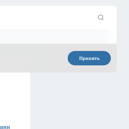
Принять
ишин