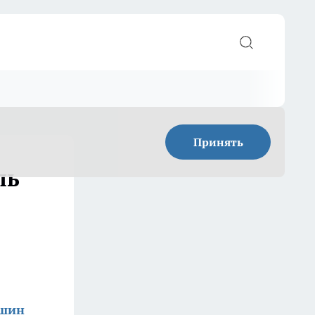
Принять
ль
ишин