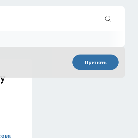
Принять
у
това