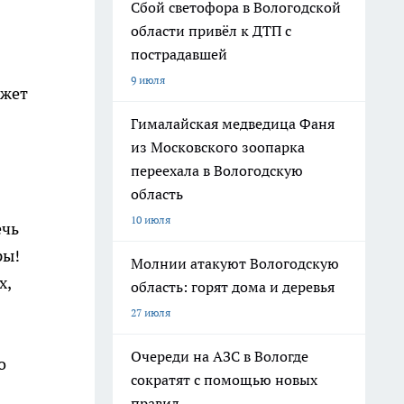
Сбой светофора в Вологодской
области привёл к ДТП с
пострадавшей
9 июля
ожет
Гималайская медведица Фаня
из Московского зоопарка
переехала в Вологодскую
область
10 июля
ечь
ры!
Молнии атакуют Вологодскую
х,
область: горят дома и деревья
27 июля
Очереди на АЗС в Вологде
о
сократят с помощью новых
правил