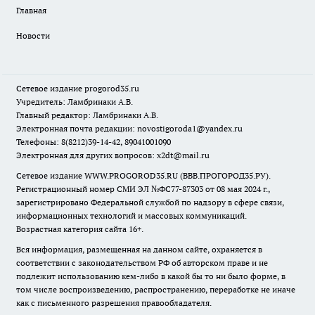
Главная
Новости
Сетевое издание
progorod35.r
u
Учредитель: Ламбринаки А.В.
Главный редактор: Ламбринаки А.В.
Электронная почта редакции:
novostigoroda1@yandex.ru
Телефоны: 8(8212)39-14-42, 89041001090
Электронная для других вопросов: x2dt@mail.ru
Сетевое издание WWW.PROGOROD35.RU (ВВВ.ПРОГОРОД35.РУ).
Регистрационный номер СМИ ЭЛ №ФС77-87303 от 08 мая 2024 г.,
зарегистрировано Федеральной службой по надзору в сфере связи,
информационных технологий и массовых коммуникаций.
Возрастная категория сайта 16+.
Вся информация, размещенная на данном сайте, охраняется в
соответствии с законодательством РФ об авторском праве и не
подлежит использованию кем-либо в какой бы то ни было форме, в
том числе воспроизведению, распространению, переработке не иначе
как с письменного разрешения правообладателя.