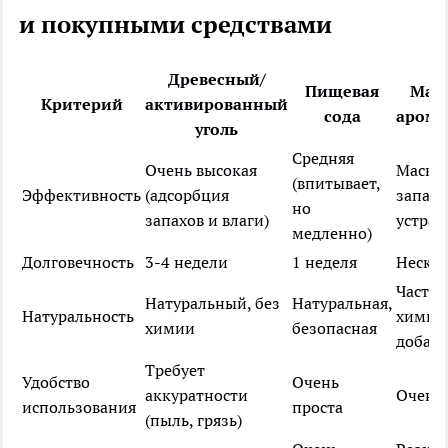
и покупными средствами
Древесный/
Пищевая
Маг
Критерий
активированный
сода
арома
уголь
Средняя
Очень высокая
Маски
(впитывает,
Эффективность
(адсорбция
запах,
но
запахов и влаги)
устран
медленно)
Долговечность
3-4 недели
1 неделя
Нескол
Часто 
Натуральный, без
Натуральная,
Натуральность
химич
химии
безопасная
добав
Требует
Удобство
Очень
аккуратности
Очень 
использования
проста
(пыль, грязь)