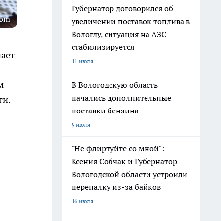
Губернатор договорился об
com
увеличении поставок топлива в
Вологду, ситуация на АЗС
стабилизируется
пает
11 июля
м
В Вологодскую область
начались дополнительные
ги.
поставки бензина
9 июля
"Не флиртуйте со мной":
Ксения Собчак и Губернатор
Вологодской области устроили
перепалку из-за байков
16 июля