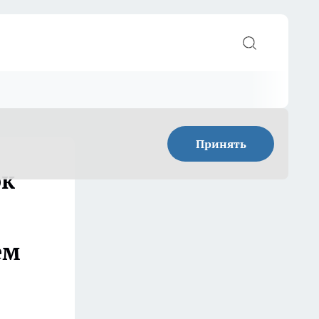
Принять
ок
ем