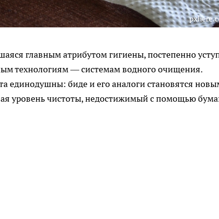
pxhere.
вшаяся главным атрибутом гигиены, постепенно усту
ным технологиям — системам водного очищения.
та единодушны: биде и его аналоги становятся новы
вая уровень чистоты, недостижимый с помощью бума