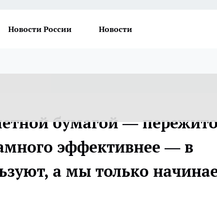
Новости России
Новости
летной бумагой — пережит
амного эффективнее — в
льзуют, а мы только начина