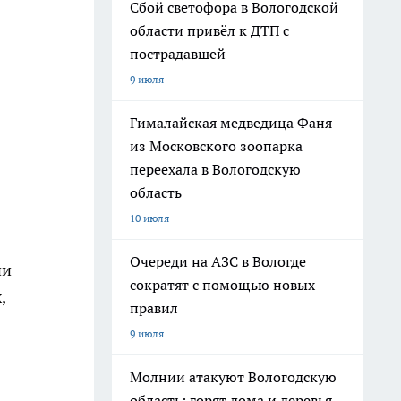
Сбой светофора в Вологодской
области привёл к ДТП с
пострадавшей
9 июля
Гималайская медведица Фаня
из Московского зоопарка
переехала в Вологодскую
область
10 июля
Очереди на АЗС в Вологде
ни
сократят с помощью новых
,
правил
9 июля
Молнии атакуют Вологодскую
область: горят дома и деревья