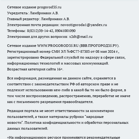
Сетевое издание
progorod35.r
u
Учредитель: Ламбринаки А.В.
Главный редактор: Ламбринаки А.В.
Электронная почта редакции:
novostigoroda1@yandex.ru
Телефоны: 8(8212)39-14-42, 89041001090
Электронная для других вопросов: x2dt@mail.ru
Сетевое издание WWW.PROGOROD35.RU (ВВВ.ПРОГОРОД35.РУ).
Регистрационный номер СМИ ЭЛ №ФС77-87303 от 08 мая 2024 г.,
зарегистрировано Федеральной службой по надзору в сфере связи,
информационных технологий и массовых коммуникаций.
Возрастная категория сайта 16+.
Вся информация, размещенная на данном сайте, охраняется в
соответствии с законодательством РФ об авторском праве и не
подлежит использованию кем-либо в какой бы то ни было форме, в
том числе воспроизведению, распространению, переработке не иначе
как с письменного разрешения правообладателя.
Редакция портала не несет ответственности за комментарии
пользователей, а также материалы рубрики "народные
новости".
Политика конфиденциальности и обработки персональных
данных пользователей
.
«На информационном ресурсе применяются рекомендательные