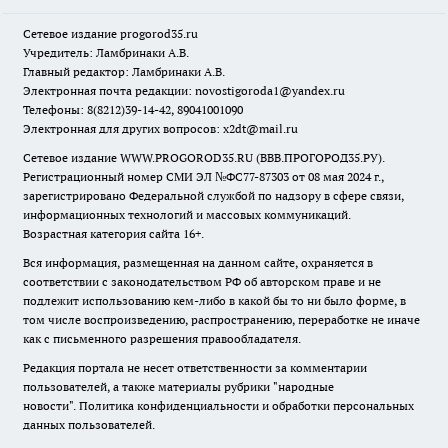
Сетевое издание
progorod35.r
u
Учредитель: Ламбринаки А.В.
Главный редактор: Ламбринаки А.В.
Электронная почта редакции:
novostigoroda1@yandex.ru
Телефоны: 8(8212)39-14-42, 89041001090
Электронная для других вопросов: x2dt@mail.ru
Сетевое издание WWW.PROGOROD35.RU (ВВВ.ПРОГОРОД35.РУ).
Регистрационный номер СМИ ЭЛ №ФС77-87303 от 08 мая 2024 г.,
зарегистрировано Федеральной службой по надзору в сфере связи,
информационных технологий и массовых коммуникаций.
Возрастная категория сайта 16+.
Вся информация, размещенная на данном сайте, охраняется в
соответствии с законодательством РФ об авторском праве и не
подлежит использованию кем-либо в какой бы то ни было форме, в
том числе воспроизведению, распространению, переработке не иначе
как с письменного разрешения правообладателя.
Редакция портала не несет ответственности за комментарии
пользователей, а также материалы рубрики "народные
новости".
Политика конфиденциальности и обработки персональных
данных пользователей
.