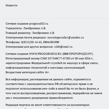
Новости
Сетевое издание
progorod35.r
u
Учредитель: Ламбринаки А.В.
Главный редактор: Ламбринаки А.В.
Электронная почта редакции:
novostigoroda1@yandex.ru
Телефоны: 8(8212)39-14-42, 89041001090
Электронная для других вопросов: x2dt@mail.ru
Сетевое издание WWW.PROGOROD35.RU (ВВВ.ПРОГОРОД35.РУ).
Регистрационный номер СМИ ЭЛ №ФС77-87303 от 08 мая 2024 г.,
зарегистрировано Федеральной службой по надзору в сфере связи,
информационных технологий и массовых коммуникаций.
Возрастная категория сайта 16+.
Вся информация, размещенная на данном сайте, охраняется в
соответствии с законодательством РФ об авторском праве и не
подлежит использованию кем-либо в какой бы то ни было форме, в
том числе воспроизведению, распространению, переработке не иначе
как с письменного разрешения правообладателя.
Редакция портала не несет ответственности за комментарии