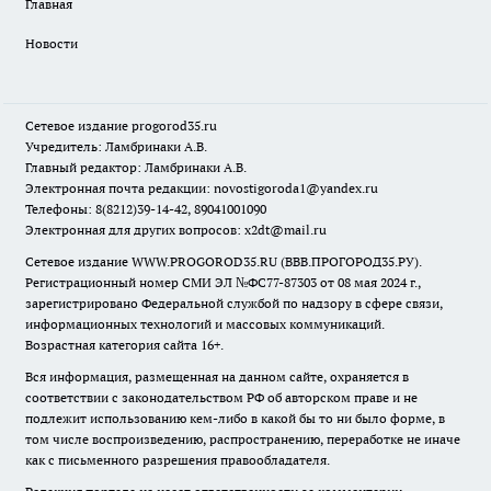
Главная
Новости
Сетевое издание
progorod35.r
u
Учредитель: Ламбринаки А.В.
Главный редактор: Ламбринаки А.В.
Электронная почта редакции:
novostigoroda1@yandex.ru
Телефоны: 8(8212)39-14-42, 89041001090
Электронная для других вопросов: x2dt@mail.ru
Сетевое издание WWW.PROGOROD35.RU (ВВВ.ПРОГОРОД35.РУ).
Регистрационный номер СМИ ЭЛ №ФС77-87303 от 08 мая 2024 г.,
зарегистрировано Федеральной службой по надзору в сфере связи,
информационных технологий и массовых коммуникаций.
Возрастная категория сайта 16+.
Вся информация, размещенная на данном сайте, охраняется в
соответствии с законодательством РФ об авторском праве и не
подлежит использованию кем-либо в какой бы то ни было форме, в
том числе воспроизведению, распространению, переработке не иначе
как с письменного разрешения правообладателя.