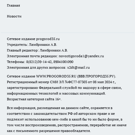
Главная
Новости
Сетевое издание
progorod35.r
u
Учредитель: Ламбринаки А.В.
Главный редактор: Ламбринаки А.В.
Электронная почта редакции:
novostigoroda1@yandex.ru
Телефоны: 8(8212)39-14-42, 89041001090
Электронная для других вопросов: x2dt@mail.ru
Сетевое издание WWW.PROGOROD35.RU (ВВВ.ПРОГОРОД35.РУ).
Регистрационный номер СМИ ЭЛ №ФС77-87303 от 08 мая 2024 г.,
зарегистрировано Федеральной службой по надзору в сфере связи,
информационных технологий и массовых коммуникаций.
Возрастная категория сайта 16+.
Вся информация, размещенная на данном сайте, охраняется в
соответствии с законодательством РФ об авторском праве и не
подлежит использованию кем-либо в какой бы то ни было форме, в
том числе воспроизведению, распространению, переработке не иначе
как с письменного разрешения правообладателя.