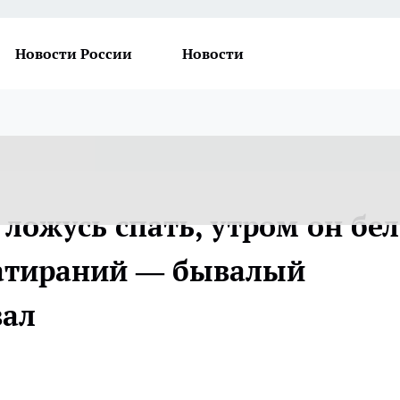
Новости России
Новости
ложусь спать, утром он бел
 натираний — бывалый
вал