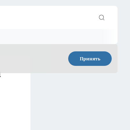
Принять
и