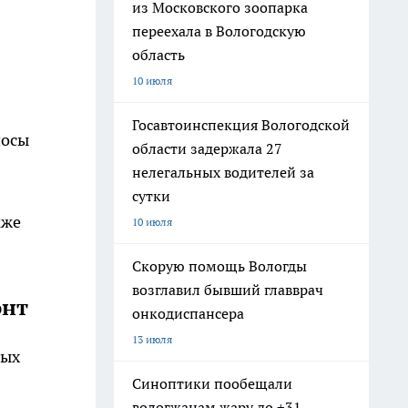
из Московского зоопарка
переехала в Вологодскую
область
10 июля
Госавтоинспекция Вологодской
носы
области задержала 27
нелегальных водителей за
сутки
кже
10 июля
Скорую помощь Вологды
возглавил бывший главврач
онт
онкодиспансера
13 июля
лых
Синоптики пообещали
вологжанам жару до +31