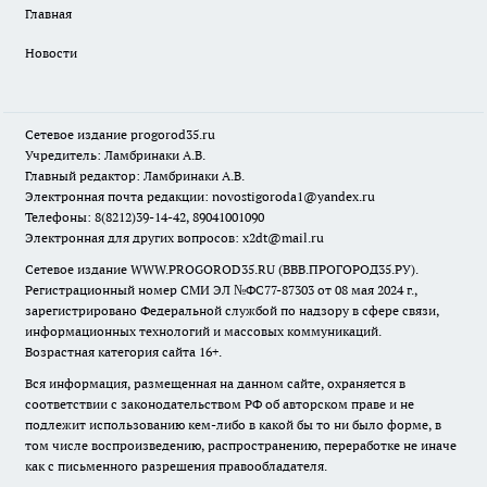
Главная
Новости
Сетевое издание
progorod35.r
u
Учредитель: Ламбринаки А.В.
Главный редактор: Ламбринаки А.В.
Электронная почта редакции:
novostigoroda1@yandex.ru
Телефоны: 8(8212)39-14-42, 89041001090
Электронная для других вопросов: x2dt@mail.ru
Сетевое издание WWW.PROGOROD35.RU (ВВВ.ПРОГОРОД35.РУ).
Регистрационный номер СМИ ЭЛ №ФС77-87303 от 08 мая 2024 г.,
зарегистрировано Федеральной службой по надзору в сфере связи,
информационных технологий и массовых коммуникаций.
Возрастная категория сайта 16+.
Вся информация, размещенная на данном сайте, охраняется в
соответствии с законодательством РФ об авторском праве и не
подлежит использованию кем-либо в какой бы то ни было форме, в
том числе воспроизведению, распространению, переработке не иначе
как с письменного разрешения правообладателя.