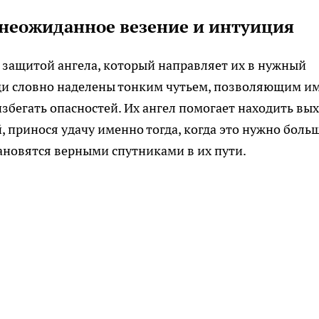
 неожиданное везение и интуиция
од защитой ангела, который направляет их в нужный
юди словно наделены тонким чутьем, позволяющим и
збегать опасностей. Их ангел помогает находить вы
 принося удачу именно тогда, когда это нужно боль
тановятся верными спутниками в их пути.