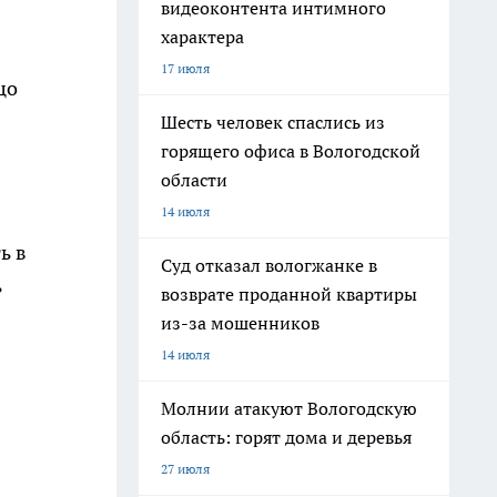
видеоконтента интимного
характера
17 июля
цо
Шесть человек спаслись из
горящего офиса в Вологодской
области
14 июля
ь в
Суд отказал вологжанке в
ь
возврате проданной квартиры
из-за мошенников
14 июля
Молнии атакуют Вологодскую
область: горят дома и деревья
27 июля