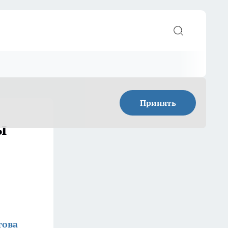
Принять
ы
това