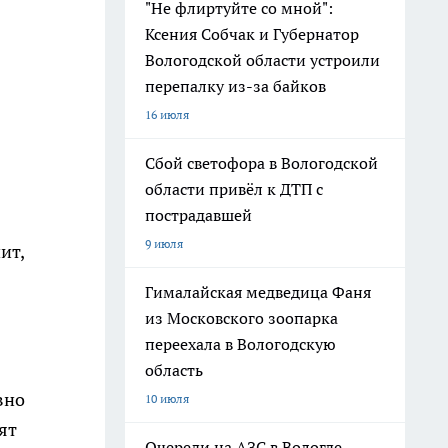
"Не флиртуйте со мной":
Ксения Собчак и Губернатор
Вологодской области устроили
перепалку из-за байков
16 июля
Сбой светофора в Вологодской
области привёл к ДТП с
пострадавшей
9 июля
ит,
Гималайская медведица Фаня
из Московского зоопарка
переехала в Вологодскую
область
вно
10 июля
ят
Очереди на АЗС в Вологде