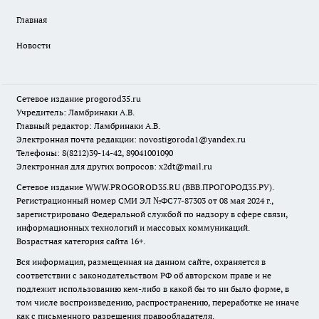
Главная
Новости
Сетевое издание
progorod35.r
u
Учредитель: Ламбринаки А.В.
Главный редактор: Ламбринаки А.В.
Электронная почта редакции:
novostigoroda1@yandex.ru
Телефоны: 8(8212)39-14-42, 89041001090
Электронная для других вопросов: x2dt@mail.ru
Сетевое издание WWW.PROGOROD35.RU (ВВВ.ПРОГОРОД35.РУ).
Регистрационный номер СМИ ЭЛ №ФС77-87303 от 08 мая 2024 г.,
зарегистрировано Федеральной службой по надзору в сфере связи,
информационных технологий и массовых коммуникаций.
Возрастная категория сайта 16+.
Вся информация, размещенная на данном сайте, охраняется в
соответствии с законодательством РФ об авторском праве и не
подлежит использованию кем-либо в какой бы то ни было форме, в
том числе воспроизведению, распространению, переработке не иначе
как с письменного разрешения правообладателя.