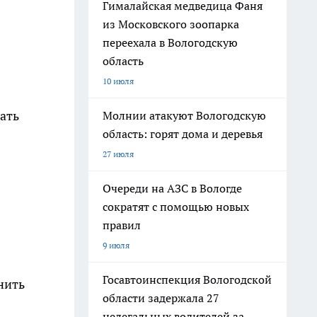
Гималайская медведица Фаня
из Московского зоопарка
переехала в Вологодскую
область
10 июля
ать
Молнии атакуют Вологодскую
область: горят дома и деревья
27 июля
Очереди на АЗС в Вологде
сократят с помощью новых
правил
9 июля
Госавтоинспекция Вологодской
нить
области задержала 27
нелегальных водителей за