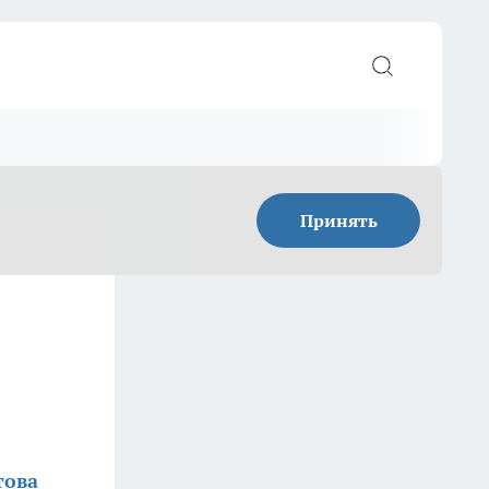
Принять
това