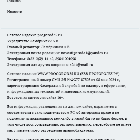
Главная
Новости
Сетевое издание
progorod35.r
u
Учредитель: Ламбринаки А.В.
Главный редактор: Ламбринаки А.В.
Электронная почта редакции:
novostigoroda1@yandex.ru
Телефоны: 8(8212)39-14-42, 89041001090
Электронная для других вопросов: x2dt@mail.ru
Сетевое издание WWW.PROGOROD35.RU (ВВВ.ПРОГОРОД35.РУ).
Регистрационный номер СМИ ЭЛ №ФС77-87303 от 08 мая 2024 г.,
зарегистрировано Федеральной службой по надзору в сфере связи,
информационных технологий и массовых коммуникаций.
Возрастная категория сайта 16+.
Вся информация, размещенная на данном сайте, охраняется в
соответствии с законодательством РФ об авторском праве и не
подлежит использованию кем-либо в какой бы то ни было форме, в
том числе воспроизведению, распространению, переработке не иначе
как с письменного разрешения правообладателя.
Редакция портала не несет ответственности за комментарии