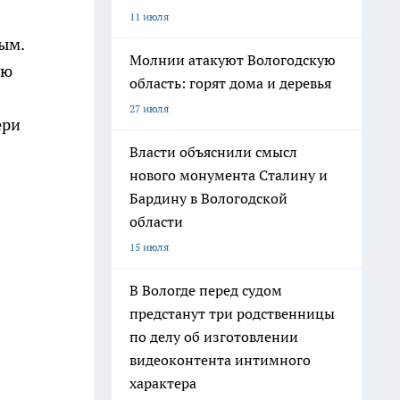
11 июля
ым.
Молнии атакуют Вологодскую
ую
область: горят дома и деревья
27 июля
ери
Власти объяснили смысл
нового монумента Сталину и
Бардину в Вологодской
области
15 июля
В Вологде перед судом
предстанут три родственницы
по делу об изготовлении
видеоконтента интимного
характера