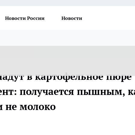
Новости России
Новости
адут в картофельное пюре
нт: получается пышным, к
и не молоко