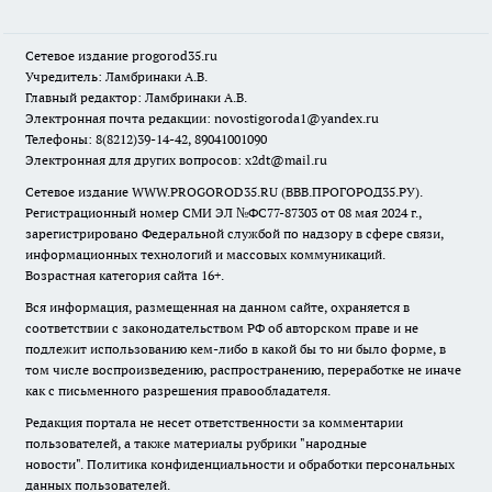
Сетевое издание
progorod35.r
u
Учредитель: Ламбринаки А.В.
Главный редактор: Ламбринаки А.В.
Электронная почта редакции:
novostigoroda1@yandex.ru
Телефоны: 8(8212)39-14-42, 89041001090
Электронная для других вопросов: x2dt@mail.ru
Сетевое издание WWW.PROGOROD35.RU (ВВВ.ПРОГОРОД35.РУ).
Регистрационный номер СМИ ЭЛ №ФС77-87303 от 08 мая 2024 г.,
зарегистрировано Федеральной службой по надзору в сфере связи,
информационных технологий и массовых коммуникаций.
Возрастная категория сайта 16+.
Вся информация, размещенная на данном сайте, охраняется в
соответствии с законодательством РФ об авторском праве и не
подлежит использованию кем-либо в какой бы то ни было форме, в
том числе воспроизведению, распространению, переработке не иначе
как с письменного разрешения правообладателя.
Редакция портала не несет ответственности за комментарии
пользователей, а также материалы рубрики "народные
новости".
Политика конфиденциальности и обработки персональных
данных пользователей
.