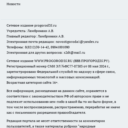
Новости
Сетевое издание
progorod35.r
u
Учредитель: Ламбринаки А.В.
Главный редактор: Ламбринаки А.В.
Электронная почта редакции:
novostigoroda1@yandex.ru
Телефоны: 8(8212)39-14-42, 89041001090
Электронная для других вопросов: x2dt@mail.ru
Сетевое издание WWW.PROGOROD35.RU (ВВВ.ПРОГОРОД35.РУ).
Регистрационный номер СМИ ЭЛ №ФС77-87303 от 08 мая 2024 г.,
зарегистрировано Федеральной службой по надзору в сфере связи,
информационных технологий и массовых коммуникаций.
Возрастная категория сайта 16+.
Вся информация, размещенная на данном сайте, охраняется в
соответствии с законодательством РФ об авторском праве и не
подлежит использованию кем-либо в какой бы то ни было форме, в
том числе воспроизведению, распространению, переработке не иначе
как с письменного разрешения правообладателя.
Редакция портала не несет ответственности за комментарии
пользователей, а также материалы рубрики "народные