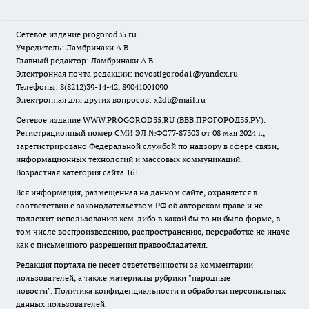
Сетевое издание
progorod35.r
u
Учредитель: Ламбринаки А.В.
Главный редактор: Ламбринаки А.В.
Электронная почта редакции:
novostigoroda1@yandex.ru
Телефоны: 8(8212)39-14-42, 89041001090
Электронная для других вопросов: x2dt@mail.ru
Сетевое издание WWW.PROGOROD35.RU (ВВВ.ПРОГОРОД35.РУ).
Регистрационный номер СМИ ЭЛ №ФС77-87303 от 08 мая 2024 г.,
зарегистрировано Федеральной службой по надзору в сфере связи,
информационных технологий и массовых коммуникаций.
Возрастная категория сайта 16+.
Вся информация, размещенная на данном сайте, охраняется в
соответствии с законодательством РФ об авторском праве и не
подлежит использованию кем-либо в какой бы то ни было форме, в
том числе воспроизведению, распространению, переработке не иначе
как с письменного разрешения правообладателя.
Редакция портала не несет ответственности за комментарии
пользователей, а также материалы рубрики "народные
новости".
Политика конфиденциальности и обработки персональных
данных пользователей
.