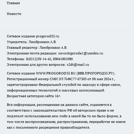
Главная
Новости
Сетевое издание
progorod35.r
u
Учредитель: Ламбринаки А.В.
Главный редактор: Ламбринаки А.В.
Электронная почта редакции:
novostigoroda1@yandex.ru
Телефоны: 8(8212)39-14-42, 89041001090
Электронная для других вопросов: x2dt@mail.ru
Сетевое издание WWW.PROGOROD35.RU (ВВВ.ПРОГОРОД35.РУ).
Регистрационный номер СМИ ЭЛ №ФС77-87303 от 08 мая 2024 г.,
зарегистрировано Федеральной службой по надзору в сфере связи,
информационных технологий и массовых коммуникаций.
Возрастная категория сайта 16+.
Вся информация, размещенная на данном сайте, охраняется в
соответствии с законодательством РФ об авторском праве и не
подлежит использованию кем-либо в какой бы то ни было форме, в
том числе воспроизведению, распространению, переработке не иначе
как с письменного разрешения правообладателя.