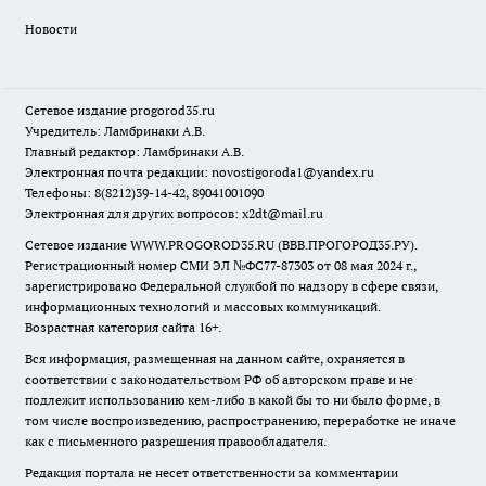
Новости
Сетевое издание
progorod35.r
u
Учредитель: Ламбринаки А.В.
Главный редактор: Ламбринаки А.В.
Электронная почта редакции:
novostigoroda1@yandex.ru
Телефоны: 8(8212)39-14-42, 89041001090
Электронная для других вопросов: x2dt@mail.ru
Сетевое издание WWW.PROGOROD35.RU (ВВВ.ПРОГОРОД35.РУ).
Регистрационный номер СМИ ЭЛ №ФС77-87303 от 08 мая 2024 г.,
зарегистрировано Федеральной службой по надзору в сфере связи,
информационных технологий и массовых коммуникаций.
Возрастная категория сайта 16+.
Вся информация, размещенная на данном сайте, охраняется в
соответствии с законодательством РФ об авторском праве и не
подлежит использованию кем-либо в какой бы то ни было форме, в
том числе воспроизведению, распространению, переработке не иначе
как с письменного разрешения правообладателя.
Редакция портала не несет ответственности за комментарии