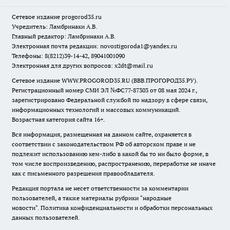
Сетевое издание
progorod35.r
u
Учредитель: Ламбринаки А.В.
Главный редактор: Ламбринаки А.В.
Электронная почта редакции:
novostigoroda1@yandex.ru
Телефоны: 8(8212)39-14-42, 89041001090
Электронная для других вопросов: x2dt@mail.ru
Сетевое издание WWW.PROGOROD35.RU (ВВВ.ПРОГОРОД35.РУ).
Регистрационный номер СМИ ЭЛ №ФС77-87303 от 08 мая 2024 г.,
зарегистрировано Федеральной службой по надзору в сфере связи,
информационных технологий и массовых коммуникаций.
Возрастная категория сайта 16+.
Вся информация, размещенная на данном сайте, охраняется в
соответствии с законодательством РФ об авторском праве и не
подлежит использованию кем-либо в какой бы то ни было форме, в
том числе воспроизведению, распространению, переработке не иначе
как с письменного разрешения правообладателя.
Редакция портала не несет ответственности за комментарии
пользователей, а также материалы рубрики "народные
новости".
Политика конфиденциальности и обработки персональных
данных пользователей
.