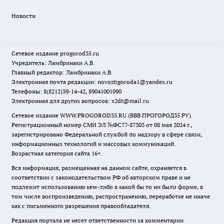
Новости
Сетевое издание
progorod35.r
u
Учредитель: Ламбринаки А.В.
Главный редактор: Ламбринаки А.В.
Электронная почта редакции:
novostigoroda1@yandex.ru
Телефоны: 8(8212)39-14-42, 89041001090
Электронная для других вопросов: x2dt@mail.ru
Сетевое издание WWW.PROGOROD35.RU (ВВВ.ПРОГОРОД35.РУ).
Регистрационный номер СМИ ЭЛ №ФС77-87303 от 08 мая 2024 г.,
зарегистрировано Федеральной службой по надзору в сфере связи,
информационных технологий и массовых коммуникаций.
Возрастная категория сайта 16+.
Вся информация, размещенная на данном сайте, охраняется в
соответствии с законодательством РФ об авторском праве и не
подлежит использованию кем-либо в какой бы то ни было форме, в
том числе воспроизведению, распространению, переработке не иначе
как с письменного разрешения правообладателя.
Редакция портала не несет ответственности за комментарии