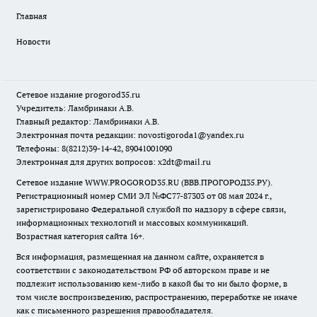
Главная
Новости
Сетевое издание
progorod35.r
u
Учредитель: Ламбринаки А.В.
Главный редактор: Ламбринаки А.В.
Электронная почта редакции:
novostigoroda1@yandex.ru
Телефоны: 8(8212)39-14-42, 89041001090
Электронная для других вопросов: x2dt@mail.ru
Сетевое издание WWW.PROGOROD35.RU (ВВВ.ПРОГОРОД35.РУ).
Регистрационный номер СМИ ЭЛ №ФС77-87303 от 08 мая 2024 г.,
зарегистрировано Федеральной службой по надзору в сфере связи,
информационных технологий и массовых коммуникаций.
Возрастная категория сайта 16+.
Вся информация, размещенная на данном сайте, охраняется в
соответствии с законодательством РФ об авторском праве и не
подлежит использованию кем-либо в какой бы то ни было форме, в
том числе воспроизведению, распространению, переработке не иначе
как с письменного разрешения правообладателя.