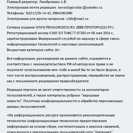
Главный редактор: Ламбринаки А.В.
Электронная почта редакции:
novostigoroda1@yandex.ru
Телефоны: 8(8212)39-14-42, 89041001090
Электронная для других вопросов: x2dt@mail.ru
Сетевое издание WWW.PROGOROD35.RU (ВВВ.ПРОГОРОД35.РУ).
Регистрационный номер СМИ ЭЛ №ФС77-87303 от 08 мая 2024 г.,
зарегистрировано Федеральной службой по надзору в сфере связи,
информационных технологий и массовых коммуникаций.
Возрастная категория сайта 16+.
Вся информация, размещенная на данном сайте, охраняется в
соответствии с законодательством РФ об авторском праве и не
подлежит использованию кем-либо в какой бы то ни было форме, в
том числе воспроизведению, распространению, переработке не иначе
как с письменного разрешения правообладателя.
Редакция портала не несет ответственности за комментарии
пользователей, а также материалы рубрики "народные
новости".
Политика конфиденциальности и обработки персональных
данных пользователей
.
«На информационном ресурсе применяются рекомендательные
технологии (информационные технологии предоставления
информации на основе сбора, систематизации и анализа сведений,
относящихся к предпочтениям пользователей сети "Интернет",