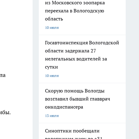
из Московского зоопарка
переехала в Вологодскую
область
10 июля
Госавтоинспекция Вологодской
области задержала 27
нелегальных водителей за
сутки
ла
10 июля
Скорую помощь Вологды
возглавил бывший главврач
онкодиспансера
мбы.
13 июля
Синоптики пообещали
вологжанам жару до +31