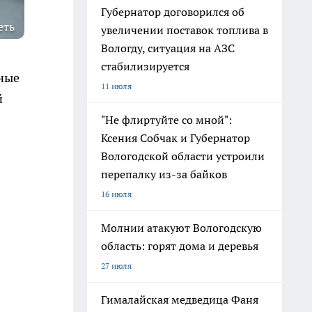
Губернатор договорился об
еть
увеличении поставок топлива в
Вологду, ситуация на АЗС
стабилизируется
нные
11 июля
й
"Не флиртуйте со мной":
Ксения Собчак и Губернатор
Вологодской области устроили
перепалку из-за байков
16 июля
Молнии атакуют Вологодскую
область: горят дома и деревья
27 июля
Гималайская медведица Фаня