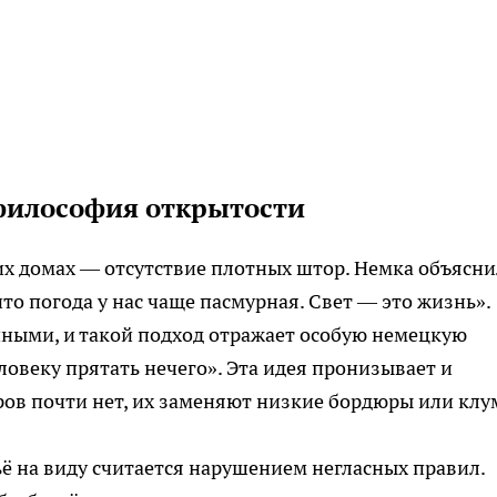
 философия открытости
ких домах — отсутствие плотных штор. Немка объясни
что погода у нас чаще пасмурная. Свет — это жизнь».
нными, и такой подход отражает особую немецкую
веку прятать нечего». Эта идея пронизывает и
ов почти нет, их заменяют низкие бордюры или клу
ьё на виду считается нарушением негласных правил.