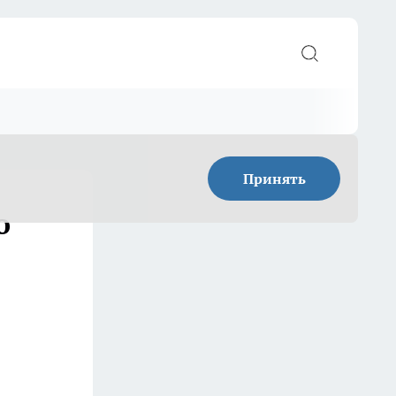
Принять
о