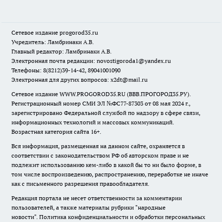
Сетевое издание
progorod35.r
u
Учредитель: Ламбринаки А.В.
Главный редактор: Ламбринаки А.В.
Электронная почта редакции:
novostigoroda1@yandex.ru
Телефоны: 8(8212)39-14-42, 89041001090
Электронная для других вопросов: x2dt@mail.ru
Сетевое издание WWW.PROGOROD35.RU (ВВВ.ПРОГОРОД35.РУ).
Регистрационный номер СМИ ЭЛ №ФС77-87303 от 08 мая 2024 г.,
зарегистрировано Федеральной службой по надзору в сфере связи,
информационных технологий и массовых коммуникаций.
Возрастная категория сайта 16+.
Вся информация, размещенная на данном сайте, охраняется в
соответствии с законодательством РФ об авторском праве и не
подлежит использованию кем-либо в какой бы то ни было форме, в
том числе воспроизведению, распространению, переработке не иначе
как с письменного разрешения правообладателя.
Редакция портала не несет ответственности за комментарии
пользователей, а также материалы рубрики "народные
новости".
Политика конфиденциальности и обработки персональных