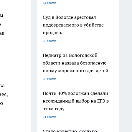
14 июля
ны
Суд в Вологде арестовал
е
подозреваемого в убийстве
продавца
ая
26 июля
Педиатр из Вологодской
области назвала безопасную
норму мороженого для детей
20 июля
за
Почти 40% вологжан сделали
ес,
неожиданный выбор на ЕГЭ в
ою
этом году
21 июля
Стало известно, сколько