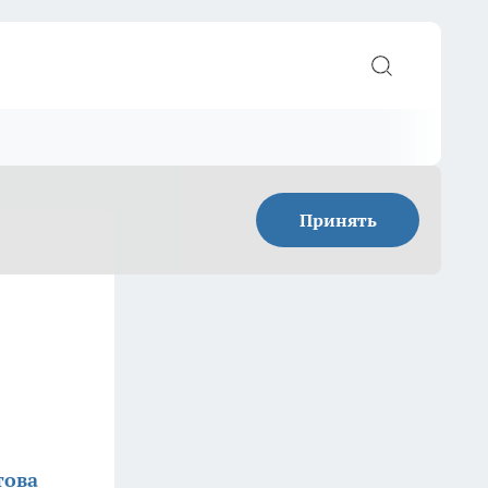
Принять
това