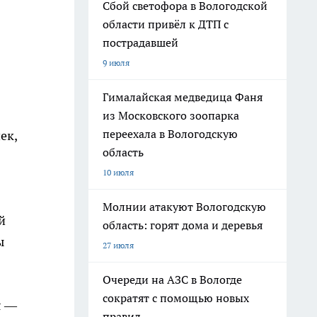
Сбой светофора в Вологодской
области привёл к ДТП с
пострадавшей
9 июля
Гималайская медведица Фаня
из Московского зоопарка
переехала в Вологодскую
ек,
область
10 июля
Молнии атакуют Вологодскую
й
область: горят дома и деревья
ы
27 июля
Очереди на АЗС в Вологде
сократят с помощью новых
я —
правил