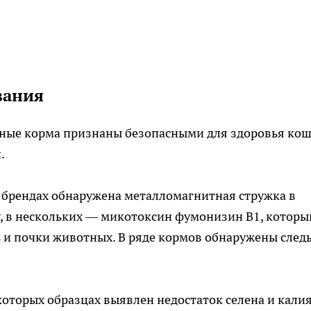
вания
ные корма признаны безопасными для здоровья кош
.
 брендах обнаружена металломагнитная стружка в
 в нескольких — микотоксин фумонизин В1, которы
ь и почки животных. В ряде кормов обнаружены след
которых образцах выявлен недостаток селена и кали