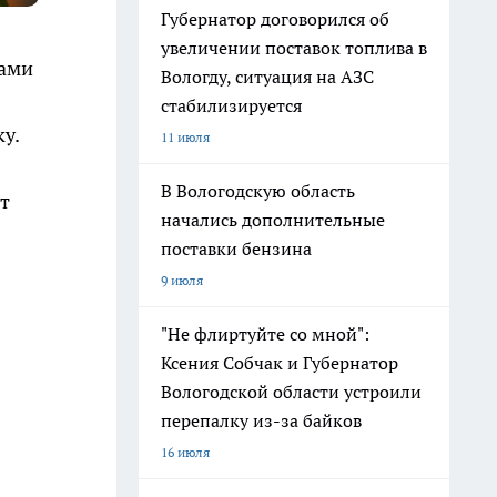
Губернатор договорился об
увеличении поставок топлива в
тами
Вологду, ситуация на АЗС
стабилизируется
у.
11 июля
В Вологодскую область
т
начались дополнительные
поставки бензина
9 июля
"Не флиртуйте со мной":
Ксения Собчак и Губернатор
Вологодской области устроили
перепалку из-за байков
16 июля