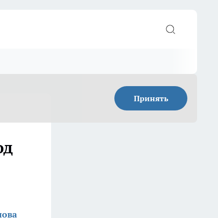
Принять
од
нова