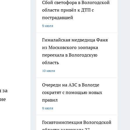
Сбой светофора в Вологодской
области привёл к ДТП с
пострадавшей
9 июля
Гималайская медведица Фаня
из Московского зоопарка
переехала в Вологодскую
область
10 июля
Очереди на АЗС в Вологде
 за
сократят с помощью новых
гие
правил
9 июля
Госавтоинспекция Вологодской
области задержала 27