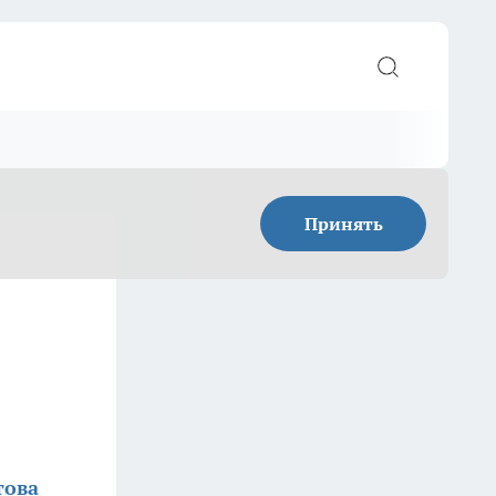
Принять
това