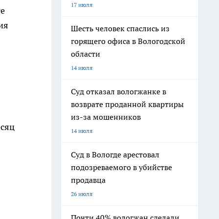
17 июля
те
ия
Шесть человек спаслись из
горящего офиса в Вологодской
области
14 июля
Суд отказал вологжанке в
возврате проданной квартиры
из-за мошенников
есяц
14 июля
Суд в Вологде арестовал
подозреваемого в убийстве
продавца
26 июля
Почти 40% вологжан сделали