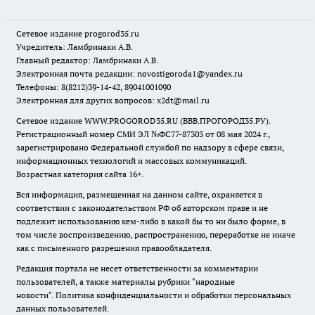
Сетевое издание
progorod35.r
u
Учредитель: Ламбринаки А.В.
Главный редактор: Ламбринаки А.В.
Электронная почта редакции:
novostigoroda1@yandex.ru
Телефоны: 8(8212)39-14-42, 89041001090
Электронная для других вопросов: x2dt@mail.ru
Сетевое издание WWW.PROGOROD35.RU (ВВВ.ПРОГОРОД35.РУ).
Регистрационный номер СМИ ЭЛ №ФС77-87303 от 08 мая 2024 г.,
зарегистрировано Федеральной службой по надзору в сфере связи,
информационных технологий и массовых коммуникаций.
Возрастная категория сайта 16+.
Вся информация, размещенная на данном сайте, охраняется в
соответствии с законодательством РФ об авторском праве и не
подлежит использованию кем-либо в какой бы то ни было форме, в
том числе воспроизведению, распространению, переработке не иначе
как с письменного разрешения правообладателя.
Редакция портала не несет ответственности за комментарии
пользователей, а также материалы рубрики "народные
новости".
Политика конфиденциальности и обработки персональных
данных пользователей
.