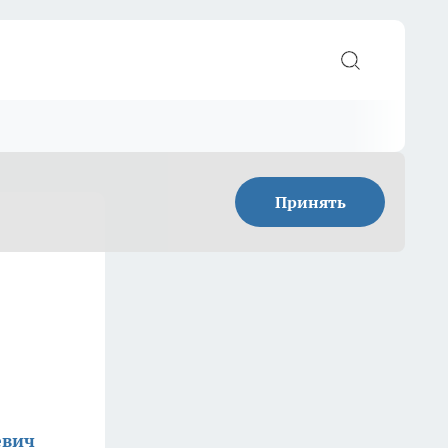
Принять
евич