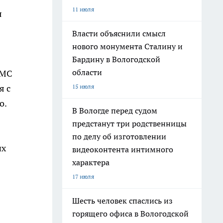
11 июля
я
Власти объяснили смысл
нового монумента Сталину и
Бардину в Вологодской
области
ОМС
15 июля
я с
о.
В Вологде перед судом
предстанут три родственницы
по делу об изготовлении
их
видеоконтента интимного
характера
17 июля
Шесть человек спаслись из
горящего офиса в Вологодской