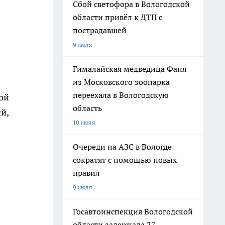
Сбой светофора в Вологодской
области привёл к ДТП с
пострадавшей
9 июля
Гималайская медведица Фаня
из Московского зоопарка
переехала в Вологодскую
ой
область
й,
10 июля
Очереди на АЗС в Вологде
сократят с помощью новых
я
правил
9 июля
Госавтоинспекция Вологодской
области задержала 27